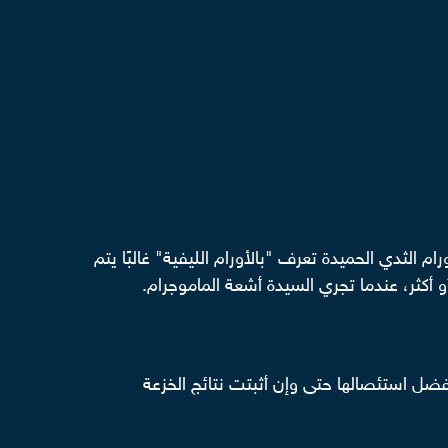
ي أي عمر، بداية من سن 15 عامًا، فيوجد مجموعة من أورام الثدي الحميدة تعرف "بالأورام الليفية" غالبًا يتم
فضل استئصالها حتى وإن أثبتت نتائج الخزعة