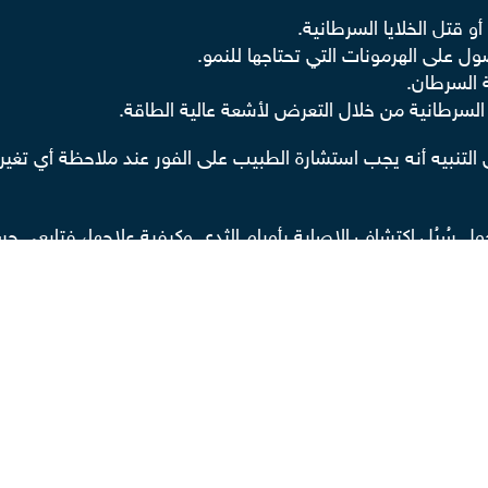
قتل الخلايا السرطانية.
صول على الهرمونات التي تحتاجها للنمو.
ة السرطان.
السرطانية من خلال التعرض لأشعة عالية الطاقة.
ى التنبيه أنه يجب استشارة الطبيب على الفور عند ملاحظة أي تغ
ل سُبُل اكتشاف الإصابة بأورام الثدي وكيفية علاجها، فتابعي ح
د الخيار المناسب منها
ء فترة الحمل؟