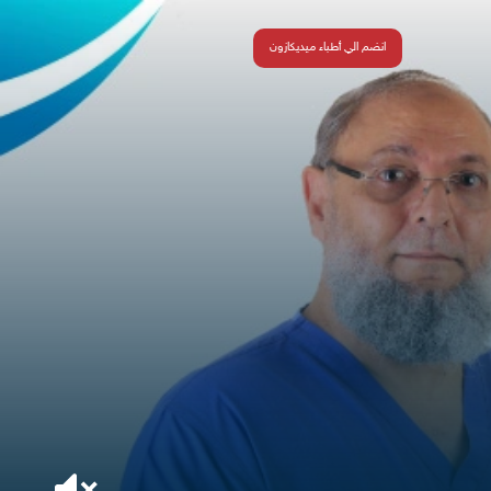
انضم الي أطباء ميديكازون