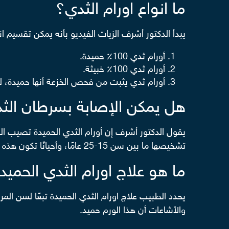
ما انواع اورام الثدي؟
يبدأ الدكتور أشرف الزيات الفيديو بأنه يمكن تقسيم ان
أورام ثدي 100٪ حميدة.
أورام ثدي 100٪ خبيثة.
أورام ثدي يثبت من فحص الخزعة أنها حميدة، لك
هل يمكن الإصابة بسرطان الث
تشخيصها ما بين سن 15-25 عامًا، وأحيانًا تكون هذه الأورام موجودة بالفعل لكن يتأخر تشخيصها لما بعد سن الأربعين أو أكثر، عندما تجري السيدة أشعة الماموجرام.
ما هو علاج اورام الثدي الحميد
يحدد الطبيب علاج اورام الثدي الحميدة تبعًا لسن ال
والأشاعات أن هذا الورم حميد.