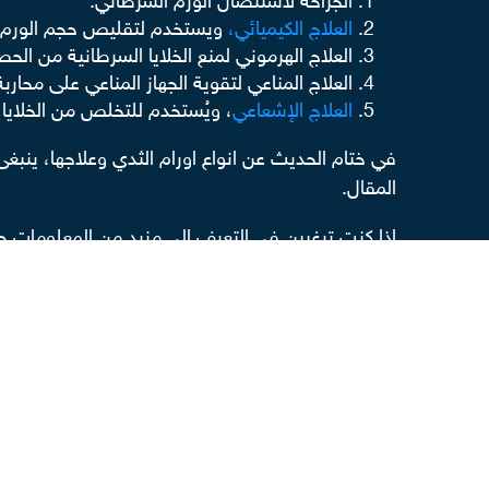
الجراحة لاستئصال الورم السرطاني.
العلاج الكيميائي،
ويستخدم لتقليص حجم الورم أو 
العلاج الهرموني لمنع الخلايا السرطانية من الح
العلاج المناعي لتقوية الجهاز المناعي على محارب
العلاج الإشعاعي
، ويُستخدم للتخلص من الخلايا 
في ختام الحديث عن انواع اورام الثدي وعلاجها، ينبغ
المقال.
إذا كنت ترغبين في التعرف إلى مزيد من المعلومات حو
الثدي- عبر
منصتنا الطبية المرئية ميديكازون
.
إقرأ أيضاً
ما سبب ورم الثدي؟
وسائل علاج الورم الخبيث في الثدي وكيفية تحدي
كيف يمكن اكتشاف اورام الثدي وعلاجها في أثنا