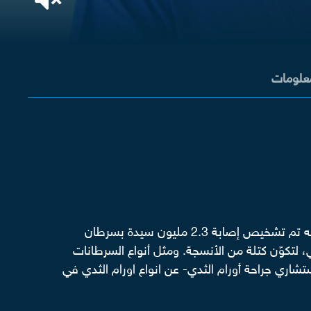
معلومات
يعد سرطان الثدي أكثر أنواع السرطان انتشارًا على مستوى العالم، وعلى حسب تقارير منظمة الصحة العالمية (WHO) أنه تم تشخيص إصابة 2.3 مليون سيدة بسرطان
مناعي، لتكوّن كتلة من الأنسجة. ومثل أنواع السرطانات
شاري جراحة أورام الثدي- عن انواع اورام الثدي في