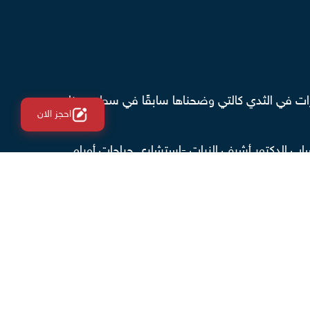
يرات في الثدي كالتي وضحناها سابقًا في سطور هذا
احجز الان
ساب الدكتور أشرف الزيات -استشاري جراحات أورام