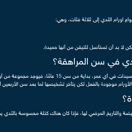
واع اورام الثدي إلى ثلاثة فئات، وهي:
ن لا بد أن تستأصل للتيقن من أنها حميدة.
دي في سن المراهقة؟
يقول الدكتور أشرف إن أورام الثدي الحميدة تصيب السيدات ف
ة؟
مريضة والتاريخ المرضي لها، فإذا كان هناك كتلة محسوسة بالثدي ي