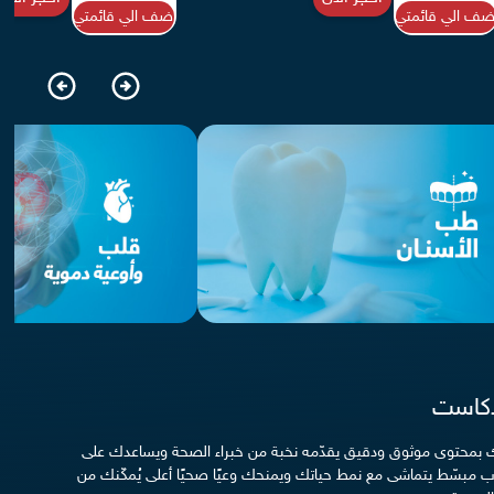
ضف الي قائمتي
اضف الي قائمتي
دكاست
دك بمحتوى موثوق ودقيق يقدّمه نخبة من خبراء الصحة ويساعدك على
 مبسّط يتماشى مع نمط حياتك ويمنحك وعيًا صحيًا أعلى يُمكّنك من