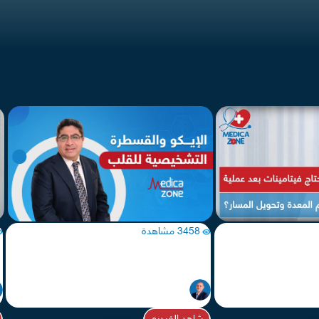
3458 مشاهدة
ميم المعدة
افضل طرق انقاص الوزن
ا
د/ هشام عبدالله
جراحات سمنة