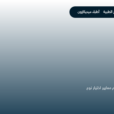
 الطبية
أطباء ميديكازون
عايير اختيار نوع