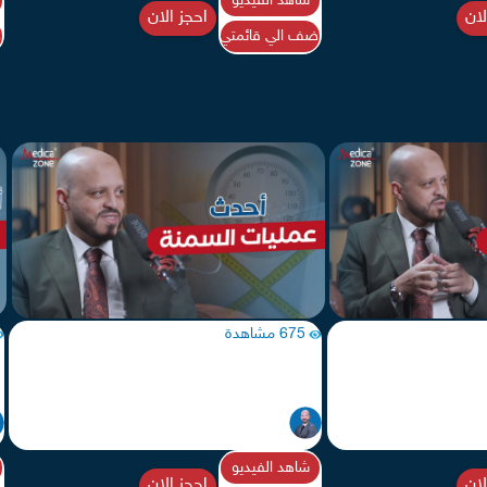
شاهد الفيديو
لان
احجز الان
اضف الي قائمتي
ا
675 مشاهدة
ر
ما افضل العمليات لانقاص الوزن؟
ش
يحيى خالد
جراحات سمنة
شاهد الفيديو
لان
احجز الان