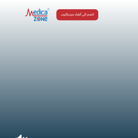
انضم الي أطباء ميديكازون