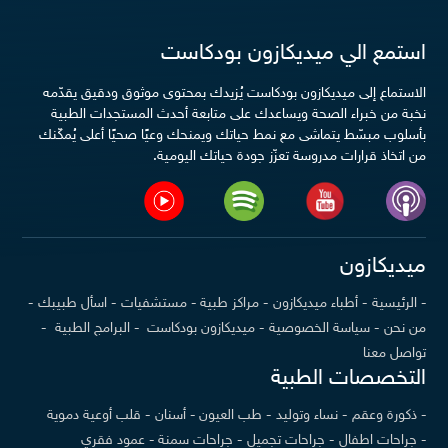
استمع الي ميديكازون بودكاست
الاستماع إلى ميديكازون بودكاست يُزيدك بمحتوى موثوق ودقيق يقدّمه
نخبة من خبراء الصحة ويساعدك على متابعة أحدث المستجدات الطبية
بأسلوب مبسّط يتماشى مع نمط حياتك ويمنحك وعيًا صحيًا أعلى يُمكّنك
من اتخاذ قرارات مدروسة تعزّز جودة حياتك اليومية.
ميديكازون
- الرئيسية
- أطباء ميديكازون
- مراكز طبية
- مستشفيات
- اسأل طبيبك
-
من نحن
- سياسة الخصوصية
- ميديكازون بودكاست
- البرامج الطبية
-
تواصل معنا
التخصصات الطبية
- ذكورة وعقم
- نساء وتوليد
- طب العيون
- أسنان
- قلب أوعية دموية
- جراحات اطفال
- جراحات تجميل
- جراحات سمنة
- عمود فقري